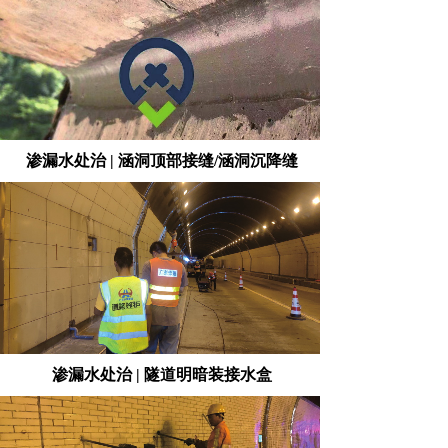
渗漏水处治 | 涵洞顶部接缝/涵洞沉降缝
渗漏水处治 | 隧道明暗装接水盒