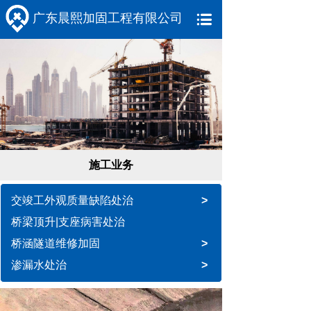
广东晨熙加固工程有限公司
施工业务
交竣工外观质量缺陷处治
>
桥梁顶升|支座病害处治
桥涵隧道维修加固
>
渗漏水处治
>