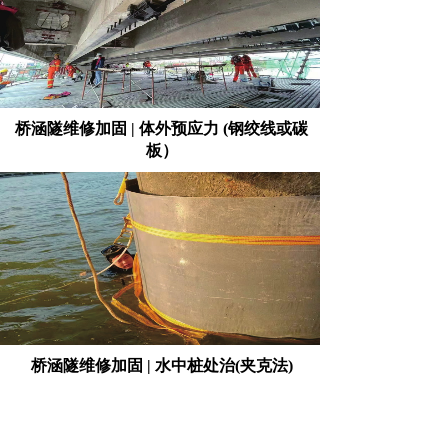
桥涵隧维修加固 | 体外预应力 (钢绞线或碳
板）
桥涵隧维修加固 | 水中桩处治(夹克法)