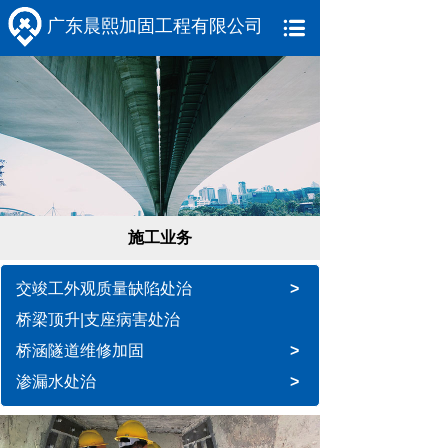
广东晨熙加固工程有限公司
施工业务
交竣工外观质量缺陷处治
>
桥梁顶升|支座病害处治
桥涵隧道维修加固
>
渗漏水处治
>