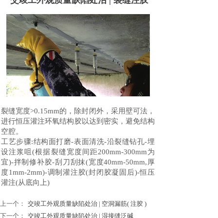
交竣工外观质量缺陷处治 | 裂缝注胶
裂缝宽度>0.15mm的，除封闭外，采用壁可法，
进行恒压灌注环氧结构胶以达到密实，避免结构
空腔。
工艺步骤:结构面打磨-表面清洗-沿裂缝钻孔-埋
设注浆咀(根据裂缝宽度间距200mm-300mm为
宜)-拌制修补胶-刮刀刮抹(宽度40mm-50mm,厚
度1mm-2mm)-调制灌注胶(封闭胶凝固后)-恒压
灌注(从底向上)
上一个：
交竣工外观质量缺陷处治 | 空洞漏筋( 注胶 )
下一个：
交竣工外观质量缺陷处治 | 湿接缝泛碱