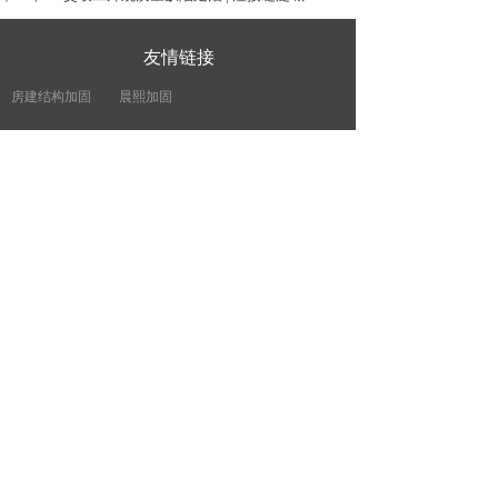
友情链接
房建结构加固
晨熙加固
扫一扫
关注微信公众号
电 话：13826286658 13826287758
地 址：广州市天河区华观路万科云城B栋615
公众号：晨熙加固
工于精 见于行 乐于业