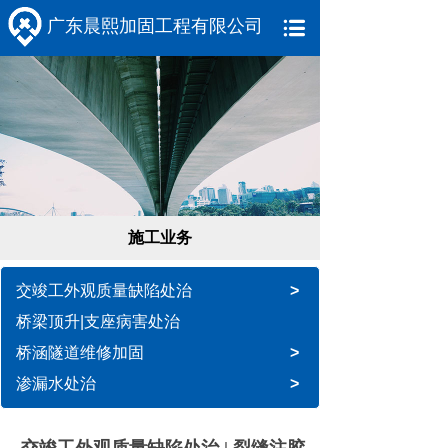
广东晨熙加固工程有限公司
施工业务
交竣工外观质量缺陷处治
>
桥梁顶升|支座病害处治
桥涵隧道维修加固
>
渗漏水处治
>